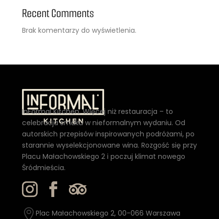
Recent Comments
Brak komentarzy do wyświetlenia.
InFormal Kitchen. Więcej niż restauracja – to
celebracja smaku w nieformalnym wydaniu. Od
autorskich przepisów inspirowanych podróżami, po
starannie wyselekcjonowane wina. Rozgość się przy
Placu Małachowskiego 2 i poczuj klimat nowego
Śródmieścia.

Plac Małachowskiego 2, 00-066 Warszawa