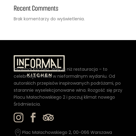
Recent Comments
Brak komentarzy do wyświetlenia.
InFormal Kitchen. Więcej niż restauracja – to
celebracja smaku w nieformalnym wydaniu. Od
autorskich przepisów inspirowanych podróżami, po
starannie wyselekcjonowane wina. Rozgość się przy
Placu Małachowskiego 2 i poczuj klimat nowego
Śródmieścia.

Plac Małachowskiego 2, 00-066 Warszawa