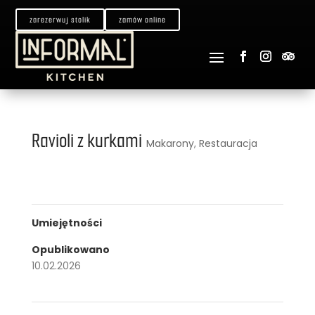
zarezerwuj stolik
zamów online
Ravioli z kurkami
Makarony
,
Restauracja
Umiejętności
Opublikowano
10.02.2026