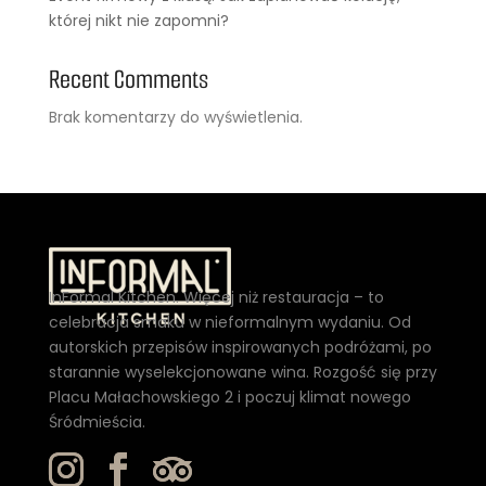
której nikt nie zapomni?
Recent Comments
Brak komentarzy do wyświetlenia.
InFormal Kitchen. Więcej niż restauracja – to
celebracja smaku w nieformalnym wydaniu. Od
autorskich przepisów inspirowanych podróżami, po
starannie wyselekcjonowane wina. Rozgość się przy
Placu Małachowskiego 2 i poczuj klimat nowego
Śródmieścia.