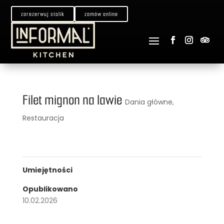
zarezerwuj stolik
zamów online
Filet mignon na lawie
Dania główne
,
Restauracja
Umiejętności
Opublikowano
10.02.2026