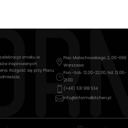
o celebracja smaku w
Plac Małachowskiego 2, 00-066

isów inspirowanych
Warszawa
na. Rozgość się przy Placu
Pon.-Sob. 12.00-22.00, Nd. 12.00-
}
ódmieścia.
21:00

(+48) 531 918 534

info@informalkitchen.pl