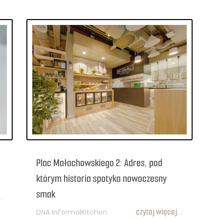
Plac Małachowskiego 2: Adres, pod
którym historia spotyka nowoczesny
smak
.
czytaj więcej...
DNA InFormalKitchen