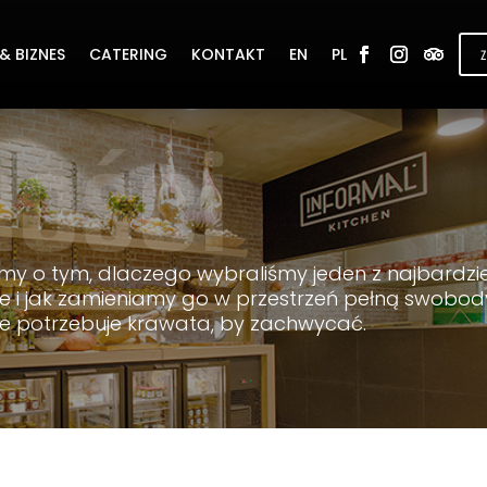
& BIZNES
CATERING
KONTAKT
EN
PL
y o tym, dlaczego wybraliśmy jeden z najbardzie
 i jak zamieniamy go w przestrzeń pełną swobody
nie potrzebuje krawata, by zachwycać.