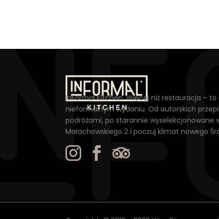
InFormal Kitchen. Więcej niż restauracja – t
nieformalnym wydaniu. Od autorskich przep
podróżami, po starannie wyselekcjonowane wi
Małachowskiego 2 i poczuj klimat nowego Śr