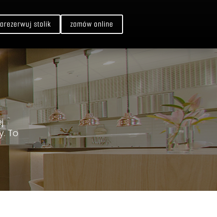
zarezerwuj stolik
zamów online
j
. To