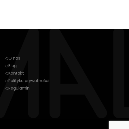
O nas
[
Blog
[
Kontakt
[
Polityka prywatności
[
Regulamin
[